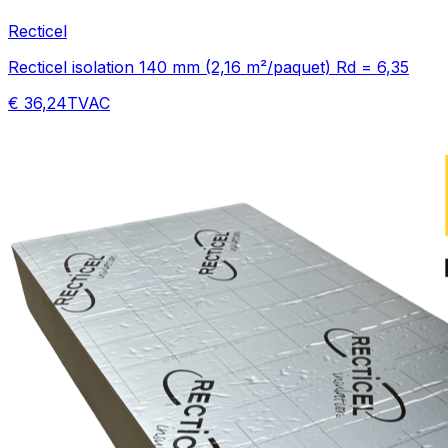
Recticel
Recticel isolation 140 mm (2,16 m²/paquet) Rd = 6,35
€ 36,24
TVAC