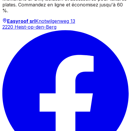
plates. Commandez en ligne et économisez jusqu'à 60
%.
Easyroof srl
Knotwilgenweg 13
2220 Heist-op-den-Berg