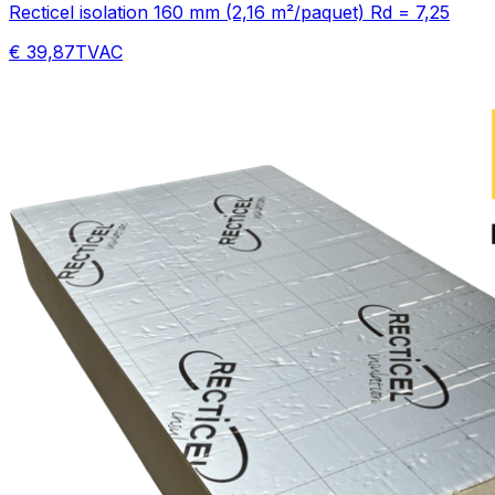
Recticel isolation 160 mm (2,16 m²/paquet) Rd = 7,25
€ 39,87
TVAC