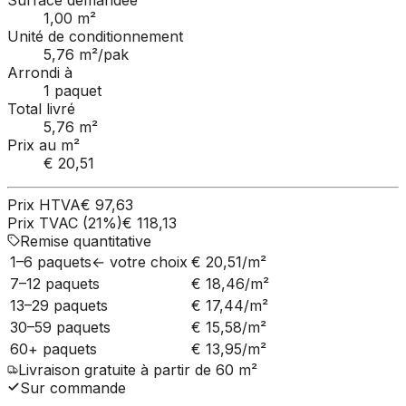
Surface demandée
1,00 m²
Unité de conditionnement
5,76 m²/pak
Arrondi à
1 paquet
Total livré
5,76 m²
Prix au m²
€ 20,51
Prix HTVA
€ 97,63
Prix TVAC (21%)
€ 118,13
Remise quantitative
1–6 paquets
←
votre choix
€ 20,51
/m²
7–12 paquets
€ 18,46
/m²
13–29 paquets
€ 17,44
/m²
30–59 paquets
€ 15,58
/m²
60+ paquets
€ 13,95
/m²
Livraison gratuite à partir de 60 m²
Sur commande