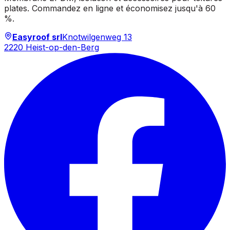
plates. Commandez en ligne et économisez jusqu'à 60
%.
Easyroof srl
Knotwilgenweg 13
2220 Heist-op-den-Berg