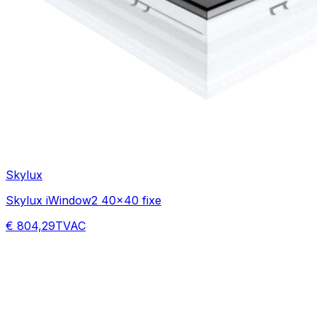
Skylux
Skylux iWindow2 40x40 fixe
€ 804,29
TVAC