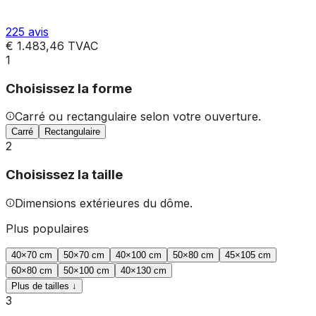
225
avis
€ 1.483,46
TVAC
1
Choisissez la forme
Carré ou rectangulaire selon votre ouverture.
Carré
Rectangulaire
2
Choisissez la taille
Dimensions extérieures du dôme.
Plus populaires
40
×
70
cm
50
×
70
cm
40
×
100
cm
50
×
80
cm
45
×
105
cm
60
×
80
cm
50
×
100
cm
40
×
130
cm
Plus de tailles ↓
3