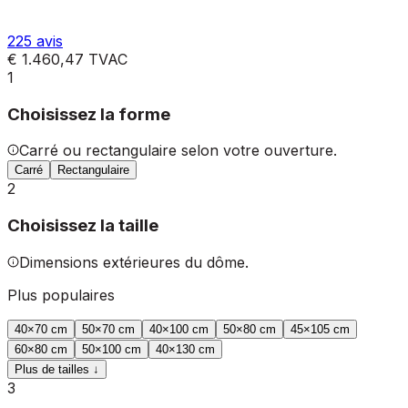
225
avis
€ 1.460,47
TVAC
1
Choisissez la forme
Carré ou rectangulaire selon votre ouverture.
Carré
Rectangulaire
2
Choisissez la taille
Dimensions extérieures du dôme.
Plus populaires
40
×
70
cm
50
×
70
cm
40
×
100
cm
50
×
80
cm
45
×
105
cm
60
×
80
cm
50
×
100
cm
40
×
130
cm
Plus de tailles ↓
3