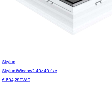
Skylux
Skylux iWindow2 40x40 fixe
€ 804,29
TVAC