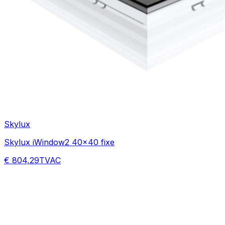
Skylux
Skylux iWindow2 40x40 fixe
€ 804,29
TVAC