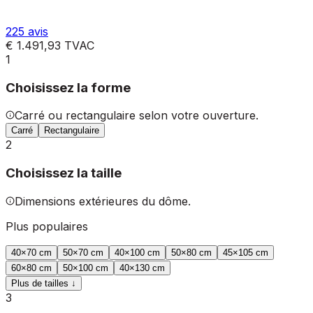
225
avis
€ 1.491,93
TVAC
1
Choisissez la forme
Carré ou rectangulaire selon votre ouverture.
Carré
Rectangulaire
2
Choisissez la taille
Dimensions extérieures du dôme.
Plus populaires
40
×
70
cm
50
×
70
cm
40
×
100
cm
50
×
80
cm
45
×
105
cm
60
×
80
cm
50
×
100
cm
40
×
130
cm
Plus de tailles ↓
3