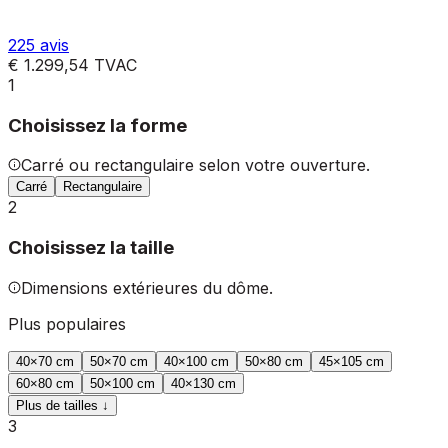
225
avis
€ 1.299,54
TVAC
1
Choisissez la forme
Carré ou rectangulaire selon votre ouverture.
Carré
Rectangulaire
2
Choisissez la taille
Dimensions extérieures du dôme.
Plus populaires
40
×
70
cm
50
×
70
cm
40
×
100
cm
50
×
80
cm
45
×
105
cm
60
×
80
cm
50
×
100
cm
40
×
130
cm
Plus de tailles ↓
3