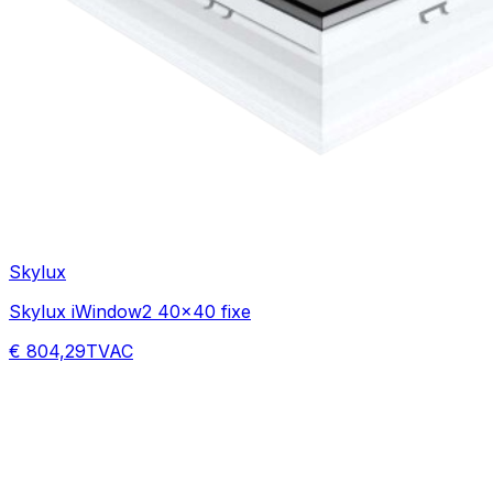
Skylux
Skylux iWindow2 40x40 fixe
€ 804,29
TVAC