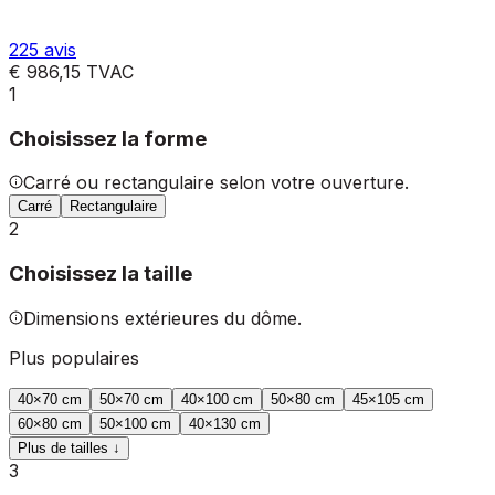
225
avis
€ 986,15
TVAC
1
Choisissez la forme
Carré ou rectangulaire selon votre ouverture.
Carré
Rectangulaire
2
Choisissez la taille
Dimensions extérieures du dôme.
Plus populaires
40
×
70
cm
50
×
70
cm
40
×
100
cm
50
×
80
cm
45
×
105
cm
60
×
80
cm
50
×
100
cm
40
×
130
cm
Plus de tailles ↓
3