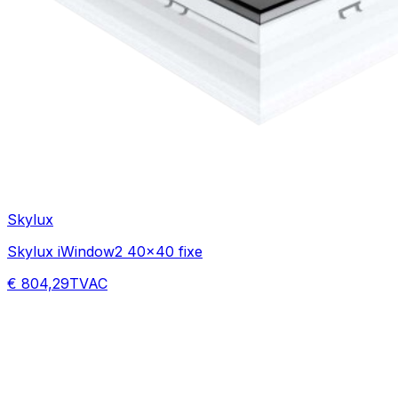
Skylux
Skylux iWindow2 40x40 fixe
€ 804,29
TVAC