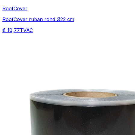
RoofCover
RoofCover ruban rond Ø22 cm
€ 10,77
TVAC