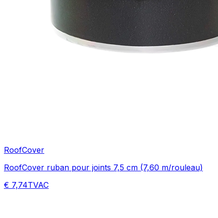
RoofCover
RoofCover ruban pour joints 7,5 cm (7,60 m/rouleau)
€ 7,74
TVAC