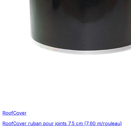
RoofCover
RoofCover ruban pour joints 7,5 cm (7,60 m/rouleau)