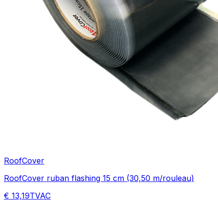
RoofCover
RoofCover ruban flashing 15 cm (30,50 m/rouleau)
€ 13,19
TVAC