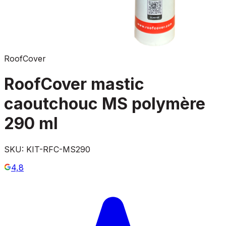
RoofCover
RoofCover mastic
caoutchouc MS polymère
290 ml
SKU:
KIT-RFC-MS290
4,8