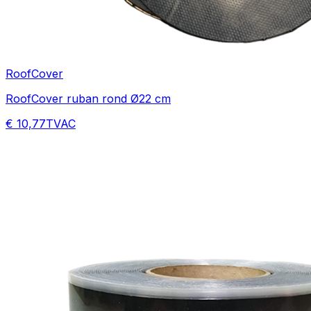
RoofCover
RoofCover ruban rond Ø22 cm
€ 10,77
TVAC