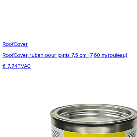
RoofCover
RoofCover ruban pour joints 7,5 cm (7,60 m/rouleau)
€ 7,74
TVAC