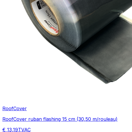
RoofCover
RoofCover ruban flashing 15 cm (30,50 m/rouleau)
€ 13,19
TVAC