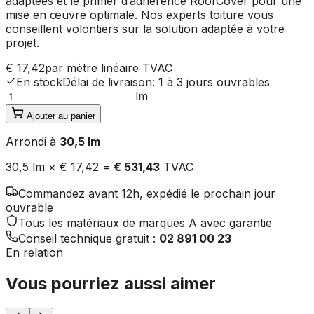
adaptées et le primer d’adhérence RoofCover pour une
mise en œuvre optimale. Nos experts toiture vous
conseillent volontiers sur la solution adaptée à votre
projet.
€ 17,42
par mètre linéaire
TVAC
En stock
Délai de livraison
:
1 à 3 jours ouvrables
lm
Ajouter au panier
Arrondi à
30,5
lm
30,5
lm ×
€ 17,42
=
€ 531,43
TVAC
Commandez avant 12h, expédié le prochain jour
ouvrable
Tous les matériaux de marques A avec garantie
Conseil technique gratuit :
02 891 00 23
En relation
Vous pourriez aussi aimer