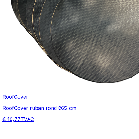
RoofCover
RoofCover ruban rond Ø22 cm
€ 10,77
TVAC