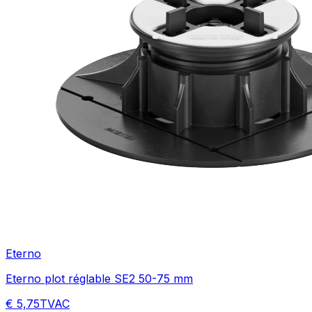
Eterno
Eterno plot réglable SE2 50-75 mm
€ 5,75
TVAC