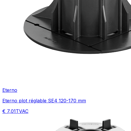
Eterno
Eterno plot réglable SE4 120-170 mm
€ 7,01
TVAC