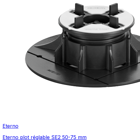
Eterno
Eterno plot réglable SE2 50-75 mm