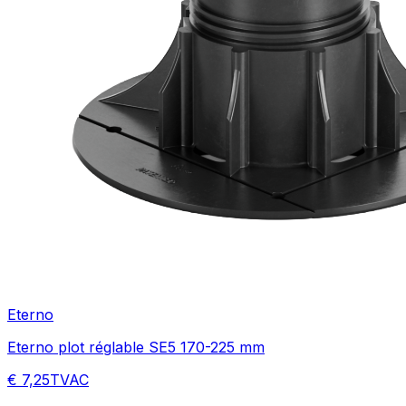
Eterno
Eterno plot réglable SE5 170-225 mm
€ 7,25
TVAC