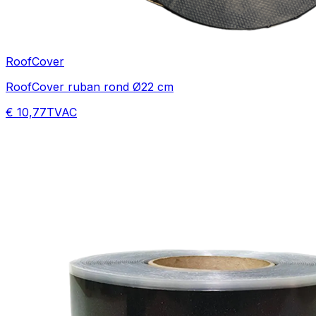
RoofCover
RoofCover ruban rond Ø22 cm
€ 10,77
TVAC