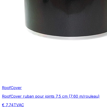
RoofCover
RoofCover ruban pour joints 7,5 cm (7,60 m/rouleau)
€ 7,74
TVAC