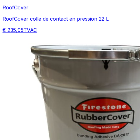
RoofCover
RoofCover colle de contact en pression 22 L
€ 235,95
TVAC