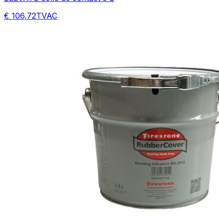
€ 106,72
TVAC