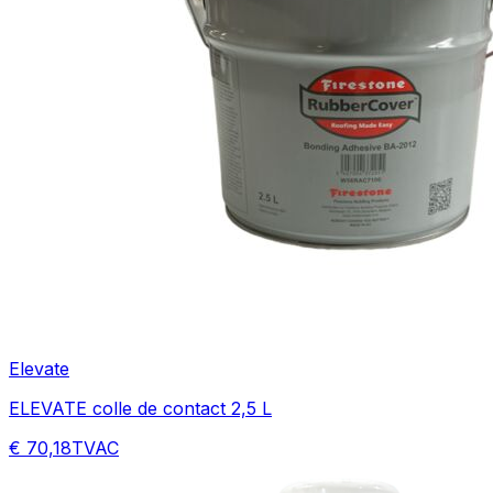
Elevate
ELEVATE colle de contact 2,5 L
€ 70,18
TVAC