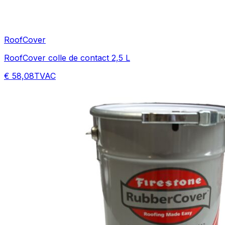
RoofCover
RoofCover colle de contact 2,5 L
€ 58,08
TVAC