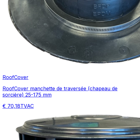
RoofCover
RoofCover manchette de traversée (chapeau de
sorcière) 25-175 mm
€ 70,18
TVAC