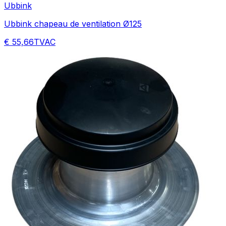
Ubbink
Ubbink chapeau de ventilation Ø125
€ 55,66
TVAC