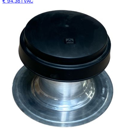
€ 94,38
TVAC