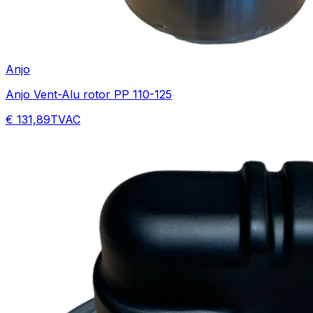
Anjo
Anjo Vent-Alu rotor PP 110-125
€ 131,89
TVAC