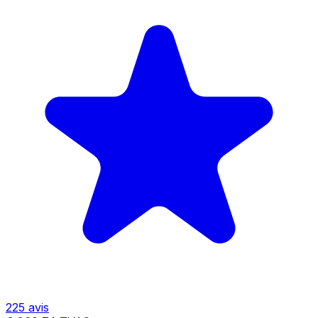
225
avis