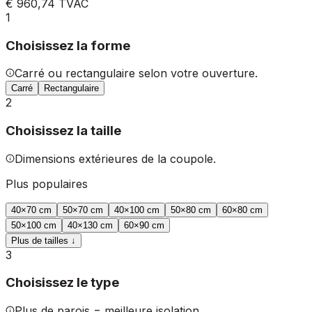
€ 960,74
TVAC
1
Choisissez la forme
Carré ou rectangulaire selon votre ouverture.
Carré
Rectangulaire
2
Choisissez la taille
Dimensions extérieures de la coupole.
Plus populaires
40
×
70
cm
50
×
70
cm
40
×
100
cm
50
×
80
cm
60
×
80
cm
50
×
100
cm
40
×
130
cm
60
×
90
cm
Plus de tailles ↓
3
Choisissez le type
Plus de parois = meilleure isolation.