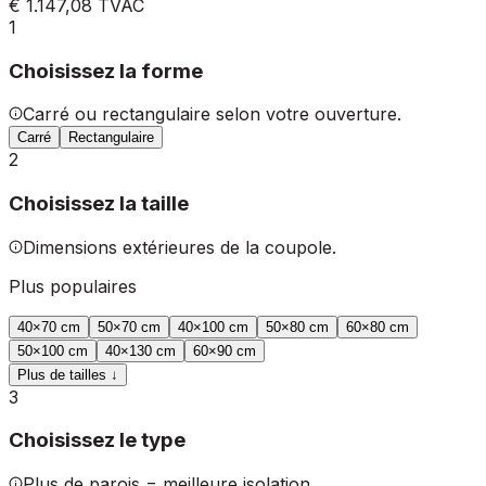
€ 1.147,08
TVAC
1
Choisissez la forme
Carré ou rectangulaire selon votre ouverture.
Carré
Rectangulaire
2
Choisissez la taille
Dimensions extérieures de la coupole.
Plus populaires
40
×
70
cm
50
×
70
cm
40
×
100
cm
50
×
80
cm
60
×
80
cm
50
×
100
cm
40
×
130
cm
60
×
90
cm
Plus de tailles ↓
3
Choisissez le type
Plus de parois = meilleure isolation.