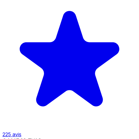
225
avis