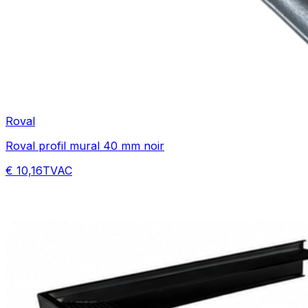
Roval
Roval profil mural 40 mm noir
€ 10,16
TVAC