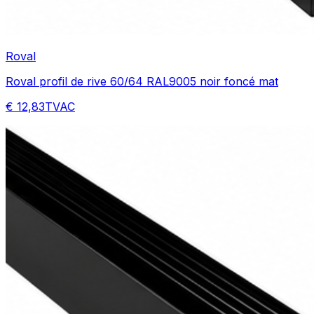
Roval
Roval profil de rive 60/64 RAL9005 noir foncé mat
€ 12,83
TVAC