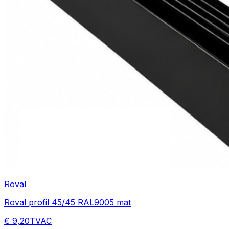
Roval
Roval profil 45/45 RAL9005 mat
€ 9,20
TVAC