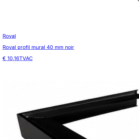
Roval
Roval profil mural 40 mm noir
€ 10,16
TVAC