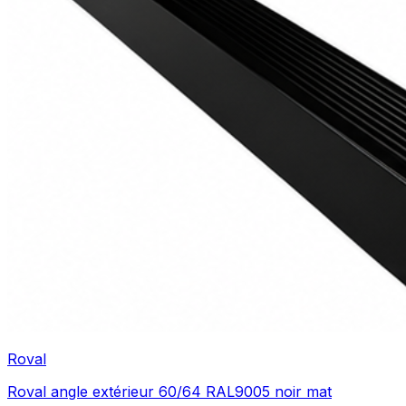
Roval
Roval angle extérieur 60/64 RAL9005 noir mat