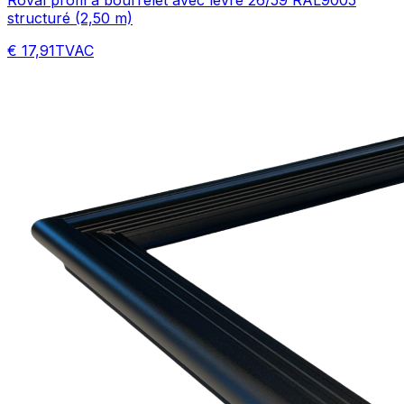
structuré (2,50 m)
€ 17,91
TVAC