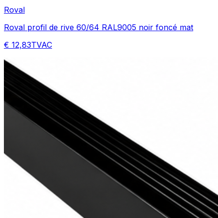
Roval
Roval profil de rive 60/64 RAL9005 noir foncé mat
€ 12,83
TVAC