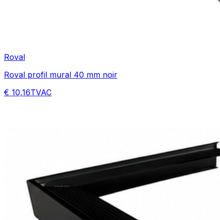
Roval
Roval profil mural 40 mm noir
€ 10,16
TVAC