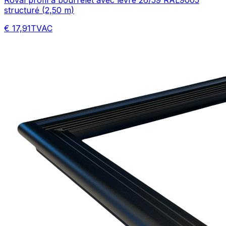
structuré (2,50 m)
€ 17,91
TVAC