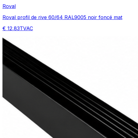
Roval
Roval profil de rive 60/64 RAL9005 noir foncé mat
€ 12,83
TVAC