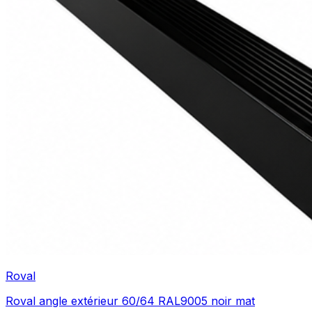
Roval
Roval angle extérieur 60/64 RAL9005 noir mat