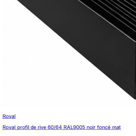
Roval
Roval profil de rive 60/64 RAL9005 noir foncé mat