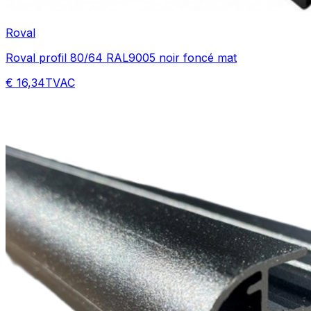
Roval
Roval profil 80/64 RAL9005 noir foncé mat
€ 16,34
TVAC