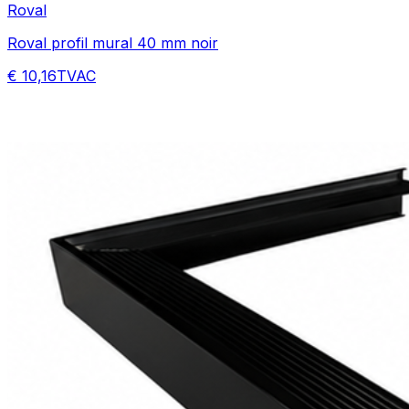
Roval
Roval profil mural 40 mm noir
€ 10,16
TVAC