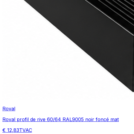
Roval
Roval profil de rive 60/64 RAL9005 noir foncé mat
€ 12,83
TVAC