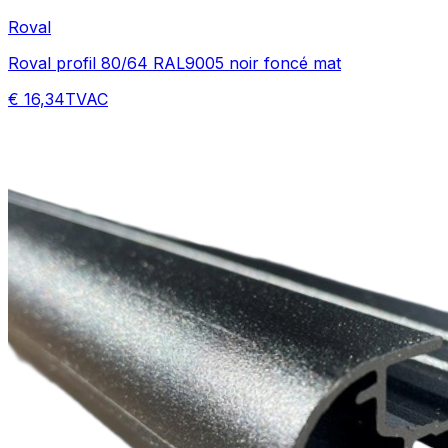
Roval
Roval profil 80/64 RAL9005 noir foncé mat
€ 16,34
TVAC