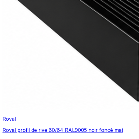
Roval
Roval profil de rive 60/64 RAL9005 noir foncé mat