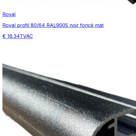
Roval
Roval profil 80/64 RAL9005 noir foncé mat
€ 16,34
TVAC