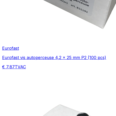
Eurofast
Eurofast vis autoperceuse 4,2 x 25 mm P2 (100 pcs)
€ 7,87
TVAC