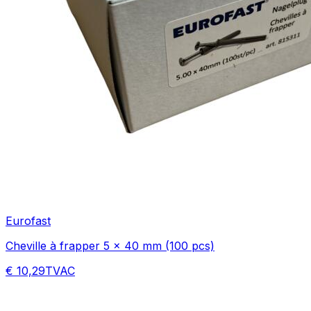
Eurofast
Cheville à frapper 5 x 40 mm (100 pcs)
€ 10,29
TVAC