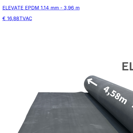
ELEVATE EPDM 1.14 mm - 3,96 m
€ 16,88
TVAC