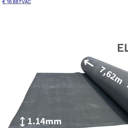
€ 16,88
TVAC