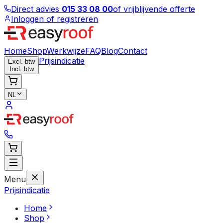
Direct advies
015 33 08 00
of vrijblijvende offerte
Inloggen of registreren
Home
Shop
Werkwijze
FAQ
Blog
Contact
Prijsindicatie
Excl. btw
Incl. btw
NL
Menu
Prijsindicatie
Home
Shop