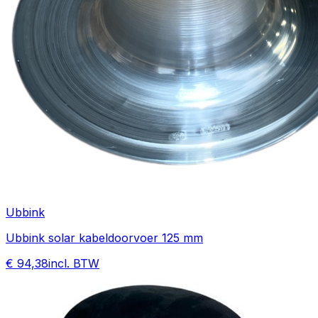
Ubbink
Ubbink solar kabeldoorvoer 125 mm
€ 94,38
incl. BTW