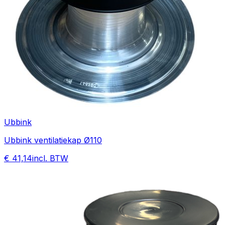
Ubbink
Ubbink ventilatiekap Ø110
€ 41,14
incl. BTW