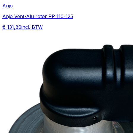
Anjo
Anjo Vent-Alu rotor PP 110-125
€ 131,89
incl. BTW