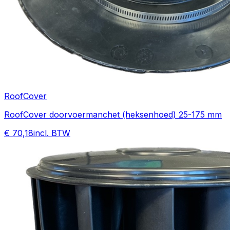
RoofCover
RoofCover doorvoermanchet (heksenhoed) 25-175 mm
€ 70,18
incl. BTW