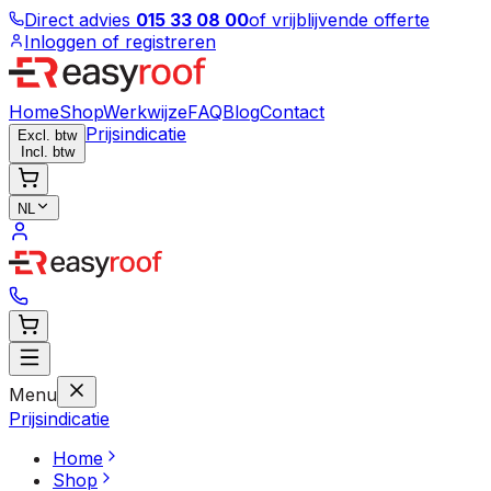
Direct advies
015 33 08 00
of vrijblijvende offerte
Inloggen of registreren
Home
Shop
Werkwijze
FAQ
Blog
Contact
Prijsindicatie
Excl. btw
Incl. btw
NL
Menu
Prijsindicatie
Home
Shop