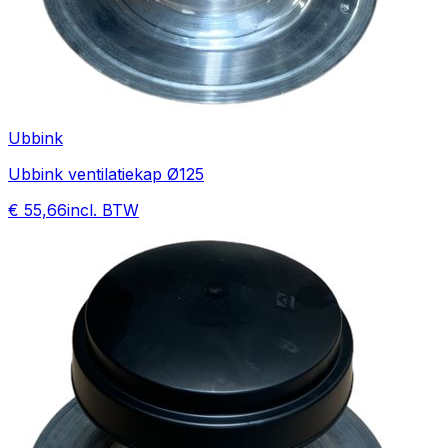
Ubbink
Ubbink ventilatiekap Ø125
€ 55,66
incl. BTW