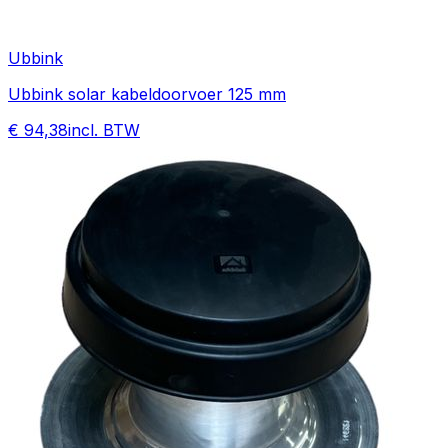
Ubbink
Ubbink solar kabeldoorvoer 125 mm
€ 94,38
incl. BTW