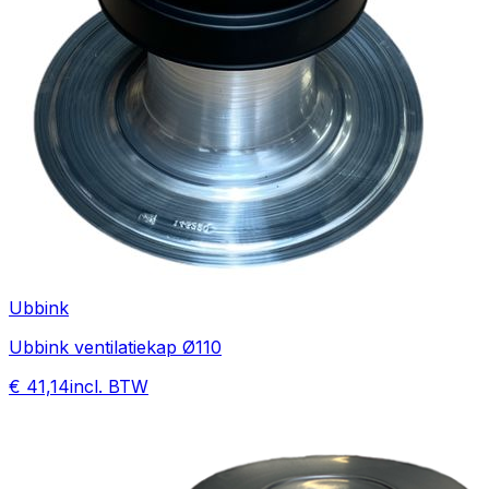
Ubbink
Ubbink ventilatiekap Ø110
€ 41,14
incl. BTW