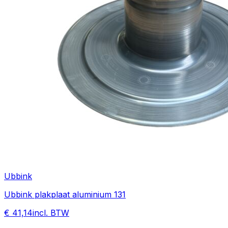
Ubbink
Ubbink plakplaat aluminium 131
€ 41,14
incl. BTW