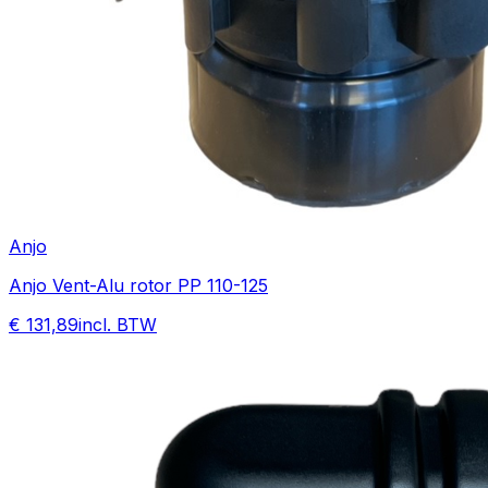
Anjo
Anjo Vent-Alu rotor PP 110-125
€ 131,89
incl. BTW