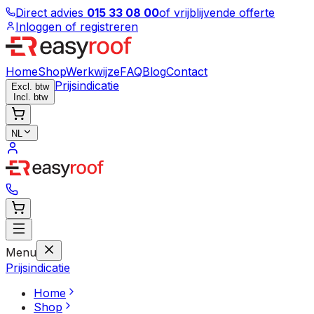
Direct advies
015 33 08 00
of vrijblijvende offerte
Inloggen of registreren
Home
Shop
Werkwijze
FAQ
Blog
Contact
Prijsindicatie
Excl. btw
Incl. btw
NL
Menu
Prijsindicatie
Home
Shop