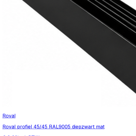
Roval
Roval profiel 45/45 RAL9005 diepzwart mat