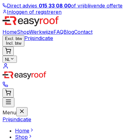
Direct advies
015 33 08 00
of vrijblijvende offerte
Inloggen of registreren
Home
Shop
Werkwijze
FAQ
Blog
Contact
Prijsindicatie
Excl. btw
Incl. btw
NL
Menu
Prijsindicatie
Home
Shop