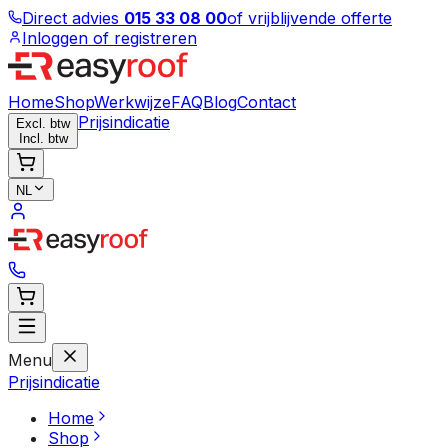
Direct advies
015 33 08 00
of vrijblijvende offerte
Inloggen of registreren
Home
Shop
Werkwijze
FAQ
Blog
Contact
Prijsindicatie
Excl. btw
Incl. btw
NL
Menu
Prijsindicatie
Home
Shop