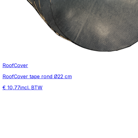
RoofCover
RoofCover tape rond Ø22 cm
€ 10,77
incl. BTW