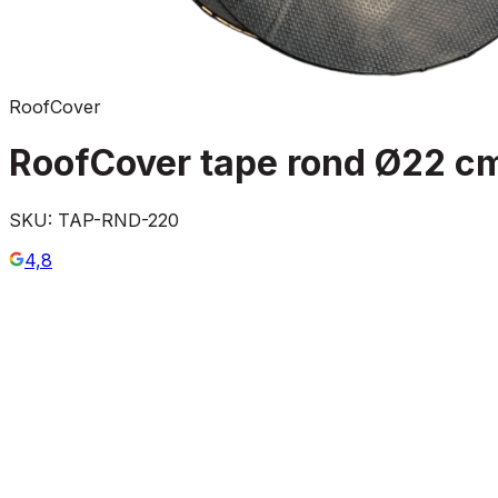
RoofCover
RoofCover tape rond Ø22 c
SKU:
TAP-RND-220
4,8