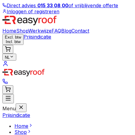
Direct advies
015 33 08 00
of vrijblijvende offerte
Inloggen of registreren
Home
Shop
Werkwijze
FAQ
Blog
Contact
Prijsindicatie
Excl. btw
Incl. btw
NL
Menu
Prijsindicatie
Home
Shop