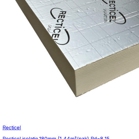
Recticel
Recticel isolatie.180mm (1,44m²/pak) Rd=8,15