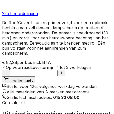
225
beoordelingen
De RoofCover bitumen primer zorgt voor een optimale
hechting van zelfklevend dampscherm op houten of
betonnen ondergronden. De primer is sneldrogend (30
min.) en zorgt voor een betrouwbare hechting van het
dampscherm. Eenvoudig aan te brengen met rol. Eén
bus volstaat voor het aanbrengen van 20m
dampscherm.
€ 82,28
per bus
incl. BTW
Op voorraad
Levertermijn
:
1 tot 3 werkdagen
In winkelmandje
Bestel voor 12u, volgende werkdag verzonden
Alle materialen van A-merken met garantie
Gratis technisch advies:
015 33 08 00
Gerelateerd
Dit vind je misschien ook interessant