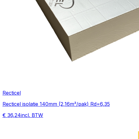
Recticel
Recticel isolatie 140mm (2,16m²/pak) Rd=6,35
€ 36,24
incl. BTW