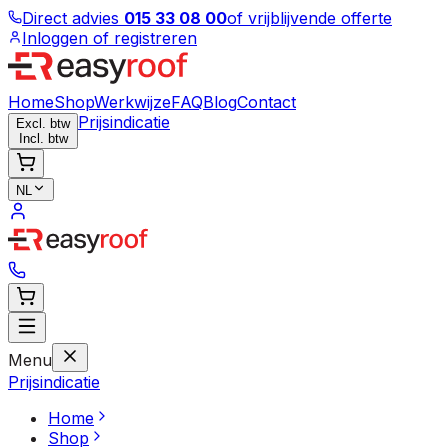
Direct advies
015 33 08 00
of vrijblijvende offerte
Inloggen of registreren
Home
Shop
Werkwijze
FAQ
Blog
Contact
Prijsindicatie
Excl. btw
Incl. btw
NL
Menu
Prijsindicatie
Home
Shop