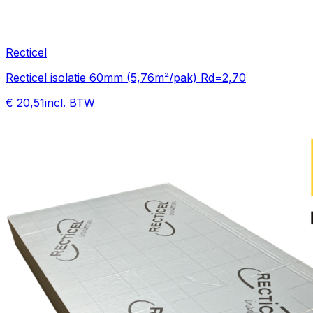
Recticel
Recticel isolatie 60mm (5,76m²/pak) Rd=2,70
€ 20,51
incl. BTW