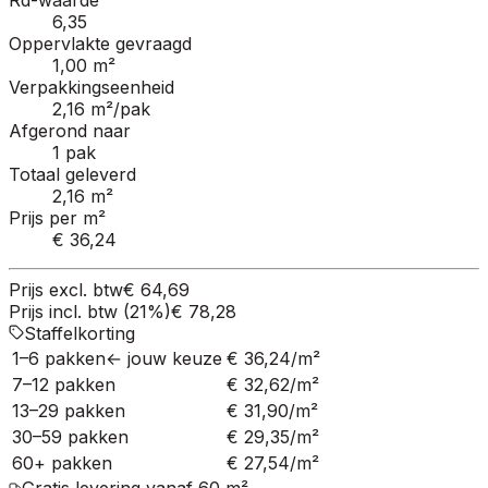
Rd-waarde
6,35
Oppervlakte gevraagd
1,00 m²
Verpakkingseenheid
2,16 m²/pak
Afgerond naar
1 pak
Totaal geleverd
2,16 m²
Prijs per m²
€ 36,24
Prijs excl. btw
€ 64,69
Prijs incl. btw (21%)
€ 78,28
Staffelkorting
1–6 pakken
←
jouw keuze
€ 36,24
/m²
7–12 pakken
€ 32,62
/m²
13–29 pakken
€ 31,90
/m²
30–59 pakken
€ 29,35
/m²
60+ pakken
€ 27,54
/m²