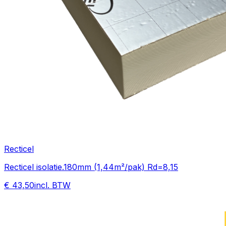
Recticel
Recticel isolatie.180mm (1,44m²/pak) Rd=8,15
€ 43,50
incl. BTW