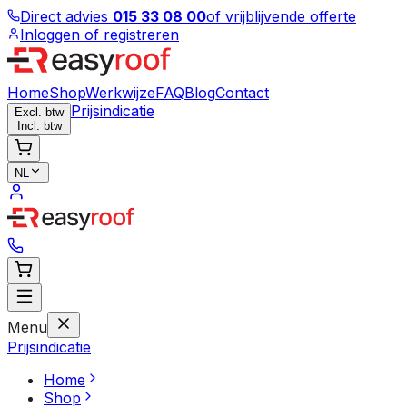
Direct advies
015 33 08 00
of vrijblijvende offerte
Inloggen of registreren
Home
Shop
Werkwijze
FAQ
Blog
Contact
Prijsindicatie
Excl. btw
Incl. btw
NL
Menu
Prijsindicatie
Home
Shop