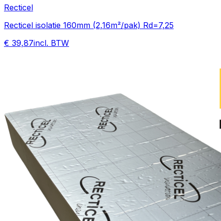
Recticel
Recticel isolatie 160mm (2,16m²/pak) Rd=7,25
€ 39,87
incl. BTW