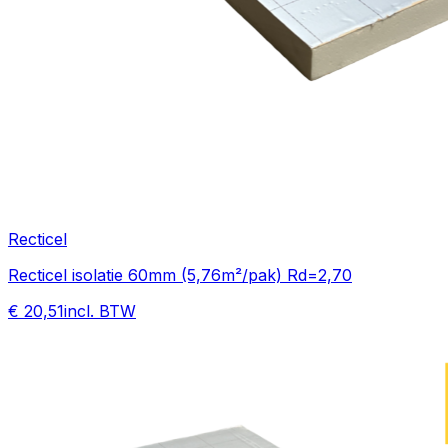
Recticel
Recticel isolatie 60mm (5,76m²/pak) Rd=2,70
€ 20,51
incl. BTW