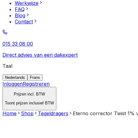
Werkwijze
FAQ
Blog
Contact
015 33 08 00
Direct advies van een dakexpert
Taal
Nederlands
Frans
Inloggen
Registreren
Prijzen incl. BTW
Toont prijzen inclusief BTW
Home
Shop
Tegeldragers
Eterno corrector Twist 1% 