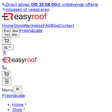
Direct advies
015 33 08 00
of vrijblijvende offerte
Inloggen of registreren
Home
Shop
Werkwijze
FAQ
Blog
Contact
Prijsindicatie
Excl. btw
Incl. btw
NL
Menu
Prijsindicatie
Home
Shop