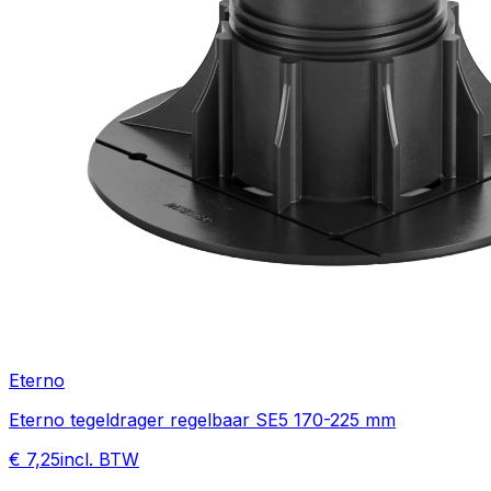
Eterno
Eterno tegeldrager regelbaar SE5 170-225 mm
€ 7,25
incl. BTW