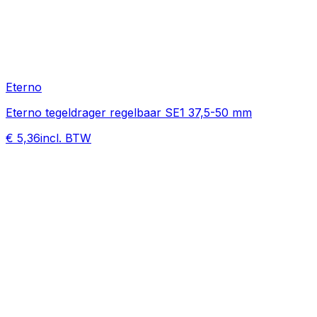
Eterno
Eterno tegeldrager regelbaar SE1 37,5-50 mm
€ 5,36
incl. BTW