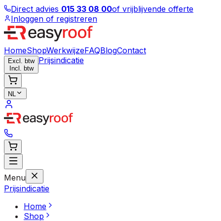
Direct advies
015 33 08 00
of vrijblijvende offerte
Inloggen of registreren
Home
Shop
Werkwijze
FAQ
Blog
Contact
Prijsindicatie
Excl. btw
Incl. btw
NL
Menu
Prijsindicatie
Home
Shop