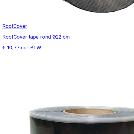
RoofCover
RoofCover tape rond Ø22 cm
€ 10,77
incl. BTW