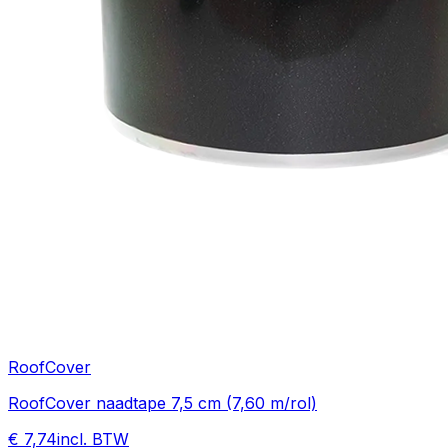
RoofCover
RoofCover naadtape 7,5 cm (7,60 m/rol)
€ 7,74
incl. BTW