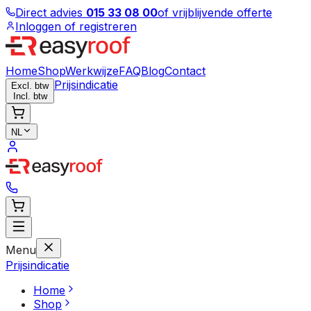
Direct advies
015 33 08 00
of vrijblijvende offerte
Inloggen of registreren
Home
Shop
Werkwijze
FAQ
Blog
Contact
Prijsindicatie
Excl. btw
Incl. btw
NL
Menu
Prijsindicatie
Home
Shop