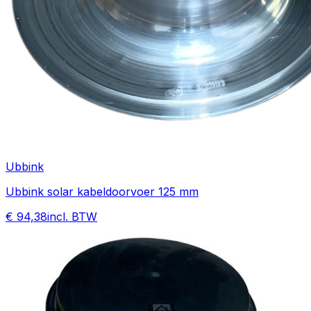
Ubbink
Ubbink solar kabeldoorvoer 125 mm
€ 94,38
incl. BTW