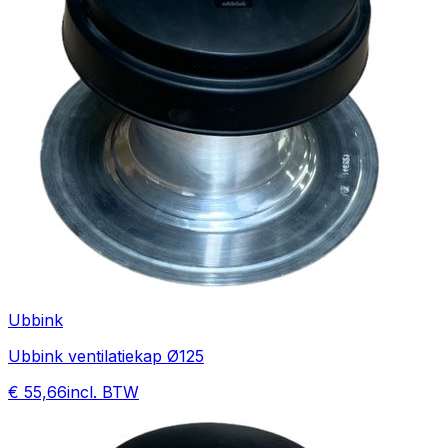
Ubbink
Ubbink ventilatiekap Ø125
€ 55,66
incl. BTW