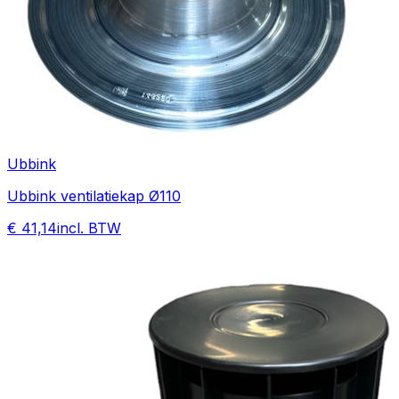
Ubbink
Ubbink ventilatiekap Ø110
€ 41,14
incl. BTW