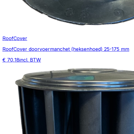
RoofCover
RoofCover doorvoermanchet (heksenhoed) 25-175 mm
€ 70,18
incl. BTW