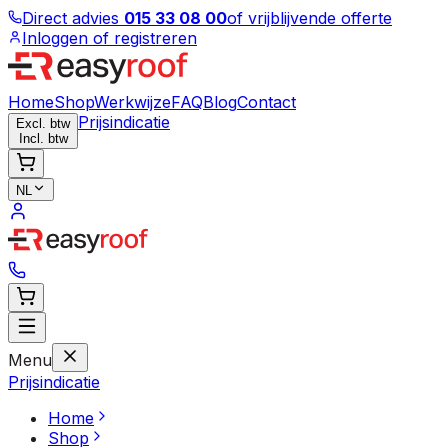
Direct advies
015 33 08 00
of vrijblijvende offerte
Inloggen of registreren
Home
Shop
Werkwijze
FAQ
Blog
Contact
Prijsindicatie
Excl. btw
Incl. btw
NL
Menu
Prijsindicatie
Home
Shop