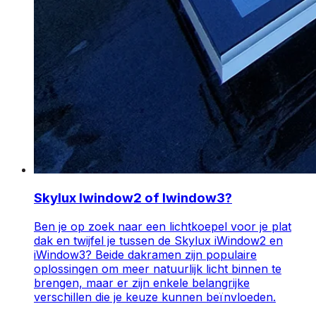
Skylux Iwindow2 of Iwindow3?
Ben je op zoek naar een lichtkoepel voor je plat
dak en twijfel je tussen de Skylux iWindow2 en
iWindow3? Beide dakramen zijn populaire
oplossingen om meer natuurlijk licht binnen te
brengen, maar er zijn enkele belangrijke
verschillen die je keuze kunnen beïnvloeden.