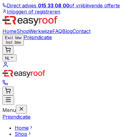
Direct advies
015 33 08 00
of vrijblijvende offerte
Inloggen of registreren
Home
Shop
Werkwijze
FAQ
Blog
Contact
Prijsindicatie
Excl. btw
Incl. btw
NL
Menu
Prijsindicatie
Home
Shop