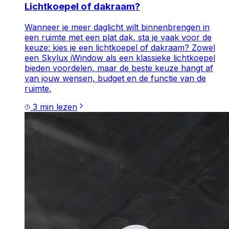
Lichtkoepel of dakraam?
Wanneer je meer daglicht wilt binnenbrengen in
een ruimte met een plat dak, sta je vaak voor de
keuze: kies je een lichtkoepel of dakraam? Zowel
een Skylux iWindow als een klassieke lichtkoepel
bieden voordelen, maar de beste keuze hangt af
van jouw wensen, budget en de functie van de
ruimte.
3
min lezen