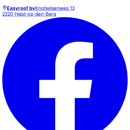
Easyroof bv
Knotwilgenweg 13
2220 Heist-op-den-Berg