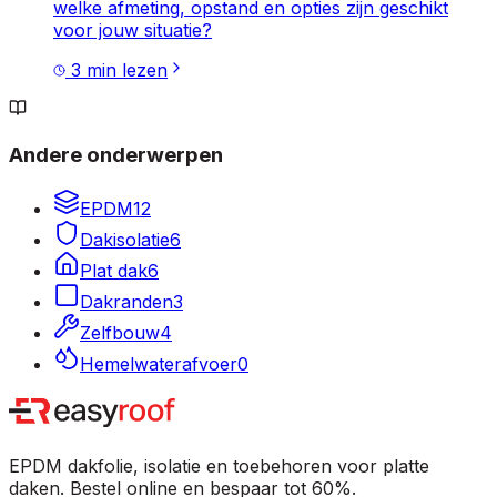
welke afmeting, opstand en opties zijn geschikt
voor jouw situatie?
3
min lezen
Andere onderwerpen
EPDM
12
Dakisolatie
6
Plat dak
6
Dakranden
3
Zelfbouw
4
Hemelwaterafvoer
0
EPDM dakfolie, isolatie en toebehoren voor platte
daken. Bestel online en bespaar tot 60%.