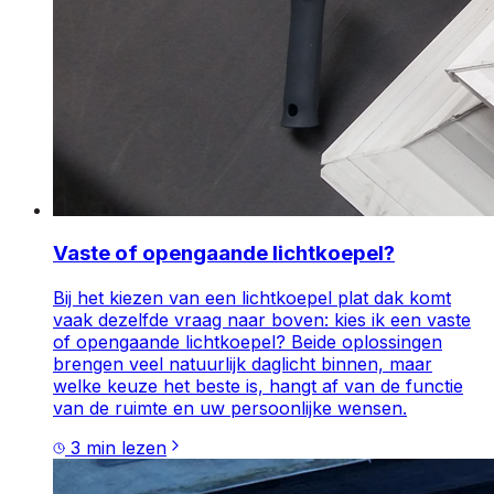
Vaste of opengaande lichtkoepel?
Bij het kiezen van een lichtkoepel plat dak komt
vaak dezelfde vraag naar boven: kies ik een vaste
of opengaande lichtkoepel? Beide oplossingen
brengen veel natuurlijk daglicht binnen, maar
welke keuze het beste is, hangt af van de functie
van de ruimte en uw persoonlijke wensen.
3
min lezen