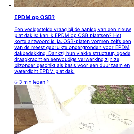
EPDM op OSB?
Een veelgestelde vraag bij de aanleg van een nieuw
plat dak is: kan ik EPDM op OSB plaatsen? Het
korte antwoord is: ja. OSB-platen vormen zelfs een
van de meest gebruikte ondergronden voor EPDM
dakbedekking. Dankzij hun vlakke structuur, goede
draagkracht en eenvoudige verwerking zijn ze
bijzonder geschikt als basis voor een duurzaam en
waterdicht EPDM plat dak.
3
min lezen