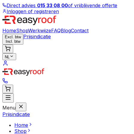
Direct advies
015 33 08 00
of vrijblijvende offerte
Inloggen of registreren
Home
Shop
Werkwijze
FAQ
Blog
Contact
Prijsindicatie
Excl. btw
Incl. btw
NL
Menu
Prijsindicatie
Home
Shop