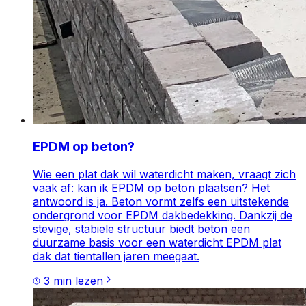
EPDM op beton?
Wie een plat dak wil waterdicht maken, vraagt zich
vaak af: kan ik EPDM op beton plaatsen? Het
antwoord is ja. Beton vormt zelfs een uitstekende
ondergrond voor EPDM dakbedekking. Dankzij de
stevige, stabiele structuur biedt beton een
duurzame basis voor een waterdicht EPDM plat
dak dat tientallen jaren meegaat.
3
min lezen