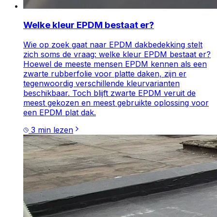
Welke kleur EPDM bestaat er?
Wie op zoek gaat naar EPDM dakbedekking stelt
zich soms de vraag: welke kleur EPDM bestaat er?
Hoewel de meeste mensen EPDM kennen als een
zwarte rubberfolie voor platte daken, zijn er
tegenwoordig verschillende kleurvarianten
beschikbaar. Toch blijft zwarte EPDM veruit de
meest gekozen en meest gebruikte oplossing voor
een EPDM plat dak.
3
min lezen