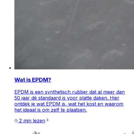
Wat is EPDM?
EPDM is een synthetisch rubber dat al meer dan
50 jaar dé standaard is voor platte daken. Hier
ontdek je wat EPDM is, wat het kost en waarom
het ideaal is om zelf te plaatsen.
2
min lezen