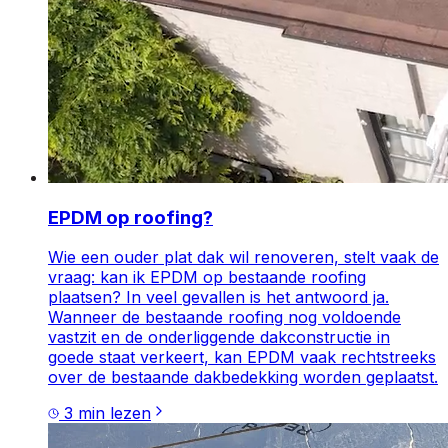
EPDM op roofing?
Wie een ouder plat dak wil renoveren, stelt vaak de
vraag: kan ik EPDM op bestaande roofing
plaatsen? In veel gevallen is het antwoord ja.
Wanneer de bestaande roofing nog voldoende
vastzit en de onderliggende dakconstructie in
goede staat verkeert, kan EPDM vaak rechtstreeks
over de bestaande dakbedekking worden geplaatst.
3
min lezen