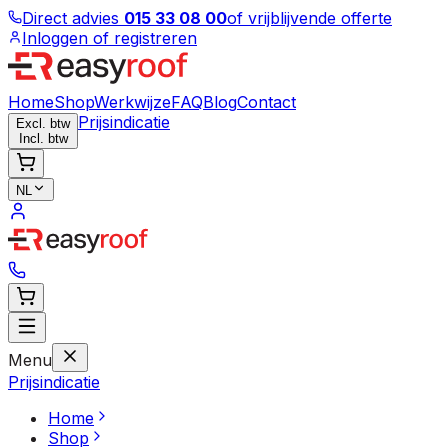
Direct advies
015 33 08 00
of vrijblijvende offerte
Inloggen of registreren
Home
Shop
Werkwijze
FAQ
Blog
Contact
Prijsindicatie
Excl. btw
Incl. btw
NL
Menu
Prijsindicatie
Home
Shop