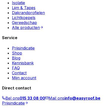
Isolatie
Lijm & Tapes
Dakrandprofielen
Lichtkoepels
Gereedschap
Alle producten
Service
Prijsindicatie
Shop
Blog
Kennisbank
FAQ
Contact
Mijn account
Direct contact
Bel ons
015 33 08 00
Mail ons
info@easyroof.be
Prijsindicatie