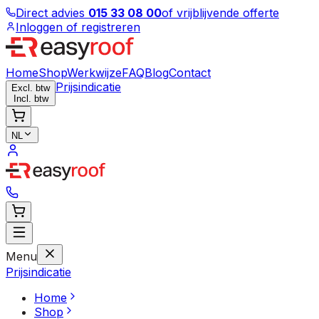
Direct advies
015 33 08 00
of vrijblijvende offerte
Inloggen of registreren
Home
Shop
Werkwijze
FAQ
Blog
Contact
Prijsindicatie
Excl. btw
Incl. btw
NL
Menu
Prijsindicatie
Home
Shop