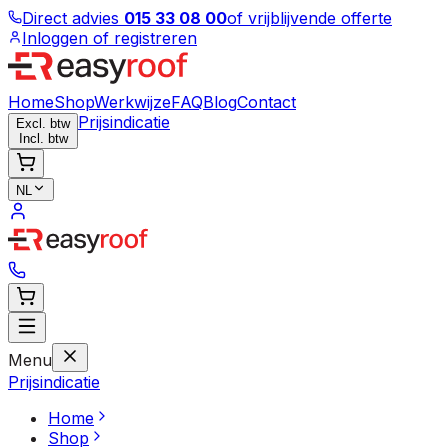
Direct advies
015 33 08 00
of vrijblijvende offerte
Inloggen of registreren
Home
Shop
Werkwijze
FAQ
Blog
Contact
Prijsindicatie
Excl. btw
Incl. btw
NL
Menu
Prijsindicatie
Home
Shop