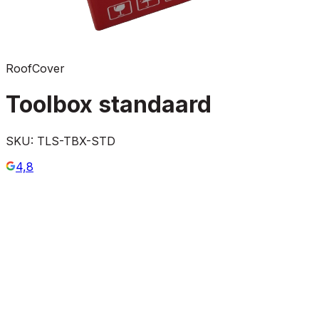
RoofCover
Toolbox standaard
SKU:
TLS-TBX-STD
4,8