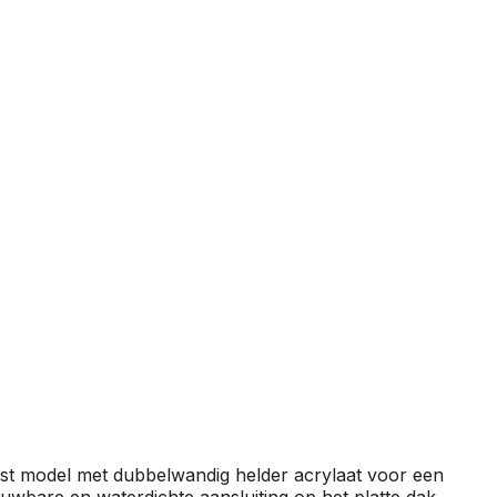
st model met dubbelwandig helder acrylaat voor een
uwbare en waterdichte aansluiting op het platte dak.