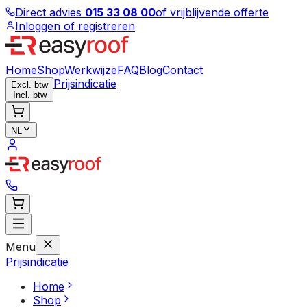
Direct advies
015 33 08 00
of vrijblijvende offerte
Inloggen of registreren
Home
Shop
Werkwijze
FAQ
Blog
Contact
Prijsindicatie
Excl. btw
Incl. btw
NL
Menu
Prijsindicatie
Home
Shop