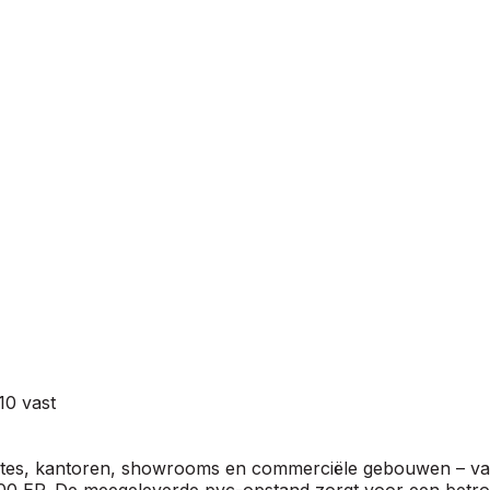
10 vast
uimtes, kantoren, showrooms en commerciële gebouwen – va
20/00 EP. De meegeleverde pvc-opstand zorgt voor een betro