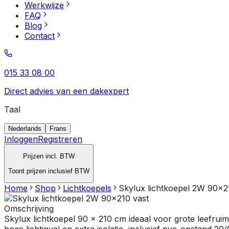
Werkwijze
FAQ
Blog
Contact
015 33 08 00
Direct advies van een dakexpert
Taal
Nederlands
Frans
Inloggen
Registreren
Prijzen incl. BTW
Toont prijzen inclusief BTW
Home
Shop
Lichtkoepels
Skylux lichtkoepel 2W 90x2
Omschrijving
Skylux lichtkoepel 90 x 210 cm ideaal voor grote leefr
hoge lichtinval en extra isolatie, inclusief pvc-opstand 