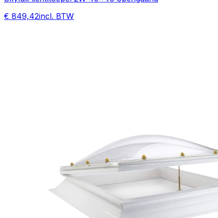
€ 849,42
incl. BTW