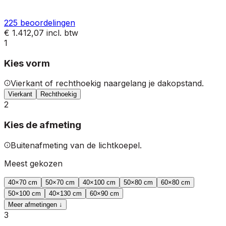
225
beoordelingen
€ 1.412,07
incl. btw
1
Kies vorm
Vierkant of rechthoekig naargelang je dakopstand.
Vierkant
Rechthoekig
2
Kies de afmeting
Buitenafmeting van de lichtkoepel.
Meest gekozen
40
×
70
cm
50
×
70
cm
40
×
100
cm
50
×
80
cm
60
×
80
cm
50
×
100
cm
40
×
130
cm
60
×
90
cm
Meer afmetingen ↓
3