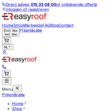
Direct advies
015 33 08 00
of vrijblijvende offerte
Inloggen of registreren
Home
Shop
Werkwijze
FAQ
Blog
Contact
Prijsindicatie
Excl. btw
Incl. btw
NL
Menu
Prijsindicatie
Home
Shop