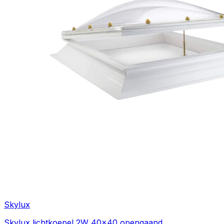
Skylux
Skylux lichtkoepel 2W 40x40 opengaand