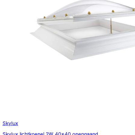
Skylux
Skylux lichtkoepel 2W 40x40 opengaand