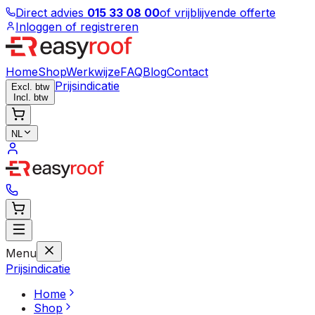
Direct advies
015 33 08 00
of vrijblijvende offerte
Inloggen of registreren
Home
Shop
Werkwijze
FAQ
Blog
Contact
Prijsindicatie
Excl. btw
Incl. btw
NL
Menu
Prijsindicatie
Home
Shop