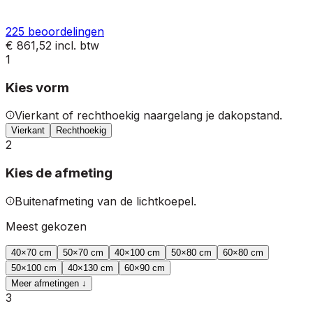
225
beoordelingen
€ 861,52
incl. btw
1
Kies vorm
Vierkant of rechthoekig naargelang je dakopstand.
Vierkant
Rechthoekig
2
Kies de afmeting
Buitenafmeting van de lichtkoepel.
Meest gekozen
40
×
70
cm
50
×
70
cm
40
×
100
cm
50
×
80
cm
60
×
80
cm
50
×
100
cm
40
×
130
cm
60
×
90
cm
Meer afmetingen ↓
3