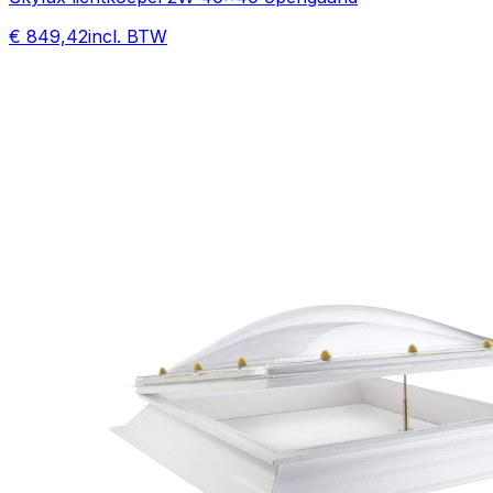
€ 849,42
incl. BTW