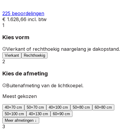
225
beoordelingen
€ 1.628,66
incl. btw
1
Kies vorm
Vierkant of rechthoekig naargelang je dakopstand.
Vierkant
Rechthoekig
2
Kies de afmeting
Buitenafmeting van de lichtkoepel.
Meest gekozen
40
×
70
cm
50
×
70
cm
40
×
100
cm
50
×
80
cm
60
×
80
cm
50
×
100
cm
40
×
130
cm
60
×
90
cm
Meer afmetingen ↓
3