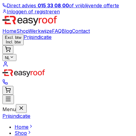
Direct advies
015 33 08 00
of vrijblijvende offerte
Inloggen of registreren
Home
Shop
Werkwijze
FAQ
Blog
Contact
Prijsindicatie
Excl. btw
Incl. btw
NL
Menu
Prijsindicatie
Home
Shop