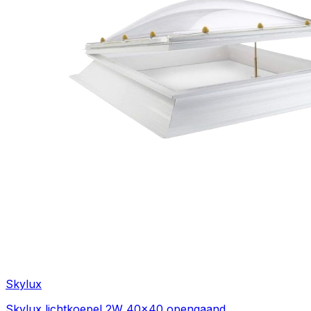
Skylux
Skylux lichtkoepel 2W 40x40 opengaand