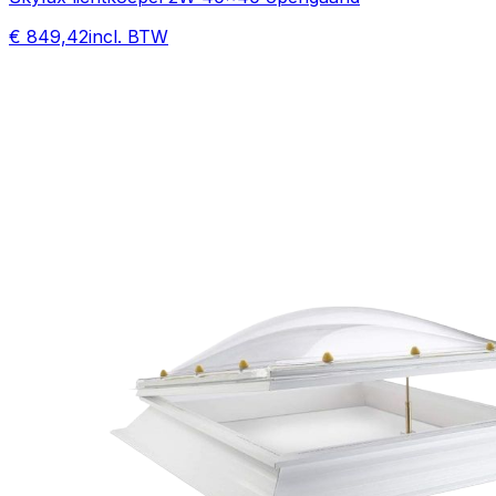
€ 849,42
incl. BTW