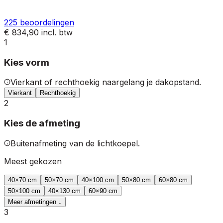
225
beoordelingen
€ 834,90
incl. btw
1
Kies vorm
Vierkant of rechthoekig naargelang je dakopstand.
Vierkant
Rechthoekig
2
Kies de afmeting
Buitenafmeting van de lichtkoepel.
Meest gekozen
40
×
70
cm
50
×
70
cm
40
×
100
cm
50
×
80
cm
60
×
80
cm
50
×
100
cm
40
×
130
cm
60
×
90
cm
Meer afmetingen ↓
3