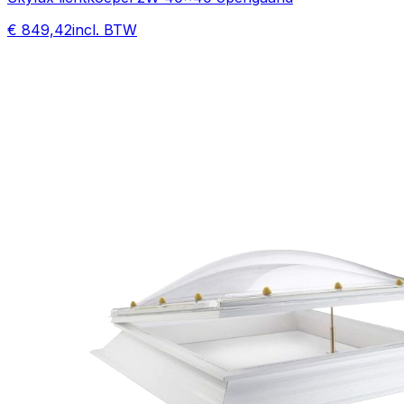
€ 849,42
incl. BTW