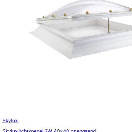
Skylux
Skylux lichtkoepel 2W 40x40 opengaand