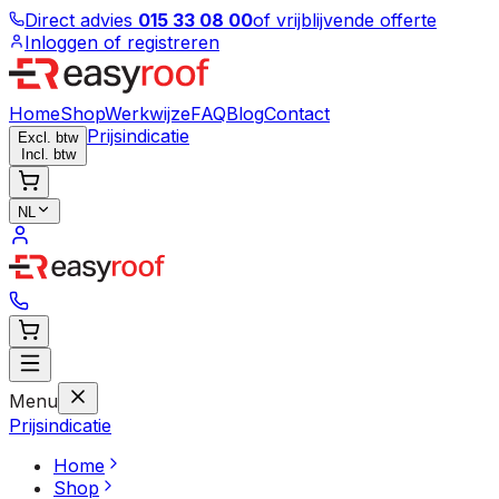
Direct advies
015 33 08 00
of vrijblijvende offerte
Inloggen of registreren
Home
Shop
Werkwijze
FAQ
Blog
Contact
Prijsindicatie
Excl. btw
Incl. btw
NL
Menu
Prijsindicatie
Home
Shop